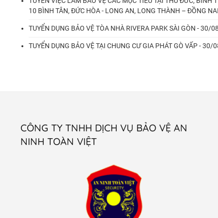
TUYỂN VIỆC LÀM BẢO VỆ CÁC MỤC TIÊU TẠI THỦ ĐỨC, BÌNH T
10 BÌNH TÂN, ĐỨC HÒA - LONG AN, LONG THÀNH – ĐỒNG NAI
TUYỂN DỤNG BẢO VỆ TÒA NHÀ RIVERA PARK SÀI GÒN - 30/0
TUYỂN DỤNG BẢO VỆ TẠI CHUNG CƯ GIA PHÁT GÒ VẤP - 30/0
CÔNG TY TNHH DỊCH VỤ BẢO VỆ AN
NINH TOÀN VIỆT