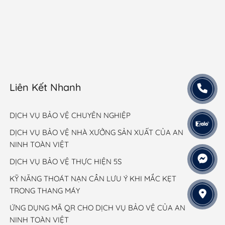
Liên Kết Nhanh
DỊCH VỤ BẢO VỆ CHUYÊN NGHIỆP
DỊCH VỤ BẢO VỆ NHÀ XƯỞNG SẢN XUẤT CỦA AN
NINH TOÀN VIỆT
DỊCH VỤ BẢO VỆ THỰC HIỆN 5S
KỸ NĂNG THOÁT NẠN CẦN LƯU Ý KHI MẮC KẸT
TRONG THANG MÁY
ỨNG DỤNG MÃ QR CHO DỊCH VỤ BẢO VỆ CỦA AN
NINH TOÀN VIỆT